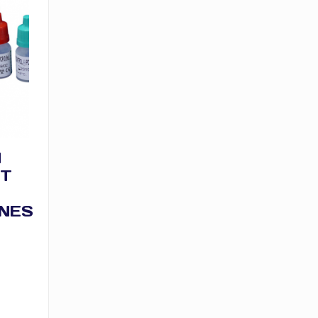
N
IT
NES